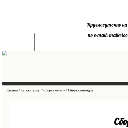
Круглосуточно на
по e-mail: mail@too
Главная
О проекте
Каталог услуг
Главная
/
Каталог услуг
/
Сборка мебели
/
Сборка комодов
Сбо